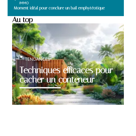
IMMO
Moment idéal pour conclure un bail emphytéotique
Au top
TENDANCES
Techniques efficaces pour
cacher un conteneur