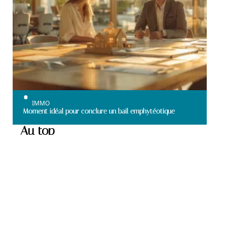
IMMO
Moment idéal pour conclure un bail emphytéotique
Au top
TENDANCES
Techniques efficaces pour