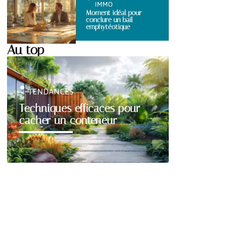
IMMO
Moment idéal pour
conclure un bail
emphytéotique
Au top
TENDANCES
Techniques efficaces pour
cacher un conteneur