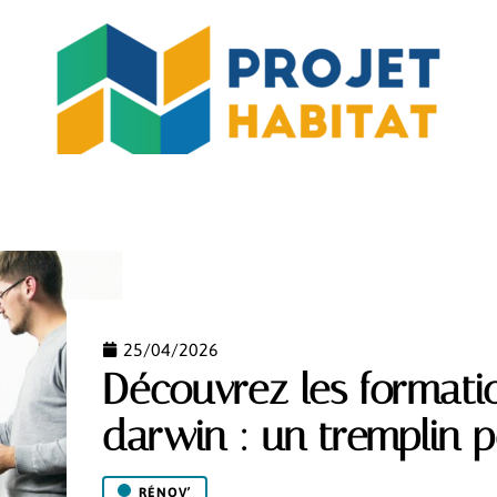
MO
JARDIN
MAISON
PISCINE
RÉNOV’
25/04/2026
Découvrez les formati
darwin : un tremplin p
RÉNOV’