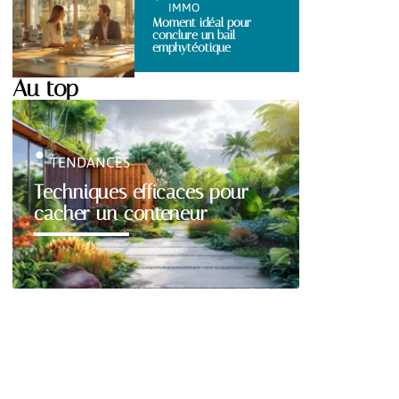
IMMO
Moment idéal pour
conclure un bail
emphytéotique
Au top
TENDANCES
Techniques efficaces pour
cacher un conteneur