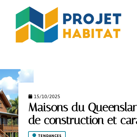
MO
JARDIN
MAISON
PISCINE
RÉNOV’
15/10/2025
Maisons du Queenslan
de construction et car
TENDANCES