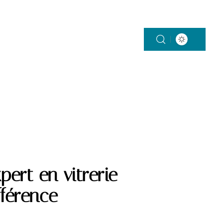
SMART HOME
TENDANCES
pert en vitrerie
fférence