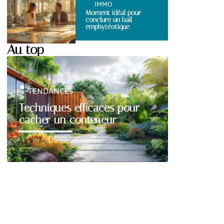
IMMO
Moment idéal pour
conclure un bail
emphytéotique
Au top
TENDANCES
Techniques efficaces pour
cacher un conteneur