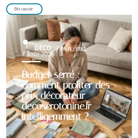
Découvrir
DÉCO
7 min read
7 août 2026
Budget serré :
comment profiter des
prix décorateur
decoserotonine.fr
intelligemment ?