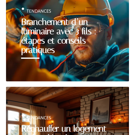
TENDANCES
Branchement d’un
luminaire avec 3 fils :
étapes et conseils
pratiques
TENDANCES
Réchauffer un logement