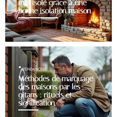
mal isolé grâce à une
bonne isolation maison
TENDANCES
Méthodes de marquage
des maisons par les
gitans : rituels et
signification