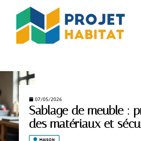
MO
JARDIN
MAISON
PISCINE
RÉNOV’
07/05/2026
Sablage de meuble : pr
des matériaux et sécu
MAISON