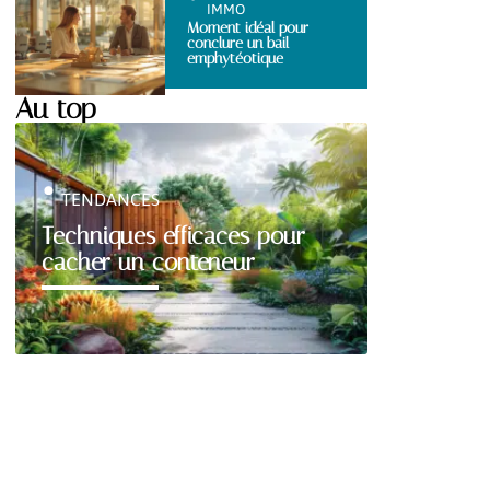
IMMO
Moment idéal pour
conclure un bail
emphytéotique
Au top
TENDANCES
Techniques efficaces pour
cacher un conteneur