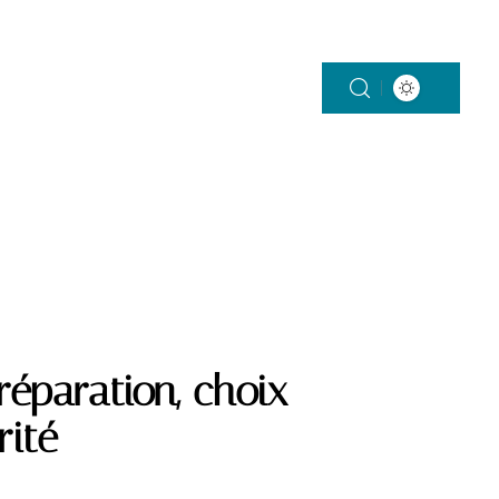
SMART HOME
TENDANCES
éparation, choix
rité