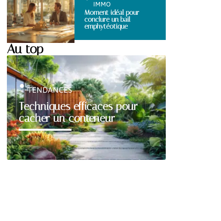
IMMO
Moment idéal pour
conclure un bail
emphytéotique
Au top
TENDANCES
Techniques efficaces pour
cacher un conteneur